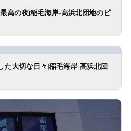
高の夜|稲毛海岸-高浜北団地のピ
た大切な日々|稲毛海岸-高浜北団